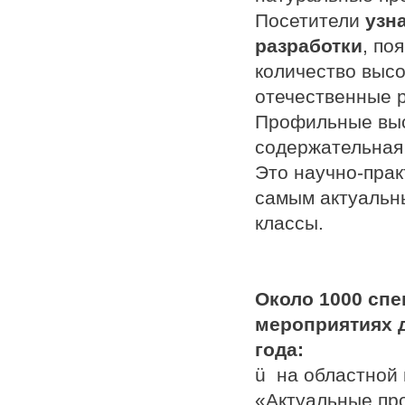
Посетители
узн
разработки
, по
количество выс
отечественные р
Профильные выс
содержательная
Это научно-прак
самым актуальн
классы.
Около 1000 с
пе
мероприятиях 
года:
ü на областной
«Актуальные пр