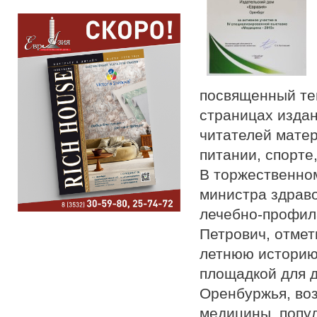
посвященный тем
страницах издан
читателей матер
питании, спорте
В торжественном
министра здрав
лечебно-профил
Петрович, отмет
летнюю историю,
площадкой для 
Оренбуржья, во
медицины, попул